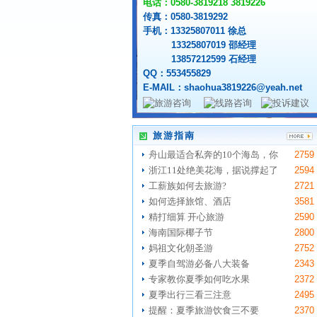
电话：0580-3819218 3819226
传真：0580-3819292
手机：13325807011 徐总
13325807019 邵经理
13857212599 石经理
QQ：553455829
嵊泗基湖沙滩
不肯去观音院
E-MAIL：shaohua3819226@yeah.net
旅游指南
舟山最适合私奔的10个海岛，你
2759
浙江11处绝美花海，据说撑起了
2594
工薪族如何去旅游?
2721
如何选择旅馆、酒店
3581
精打细算 开心旅游
2590
海南国际椰子节
2800
妈祖文化朝圣游
2752
夏季自驾游必备八大装备
2343
专家教你夏季如何吃水果
2372
夏季出行三看三注意
2495
提醒：夏季旅游饮食三不要
2370