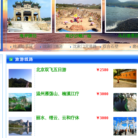
海岸牌坊
南沙沙雕广场
乌石塘景区
桃花峪景区
沈家门渔港
沈家门滨港路
双合石壁
磨
旅游线路
北京双飞五日游
￥2580
温州雁荡山、楠溪江疗
￥3000
丽水、缙云、云和疗休
￥3000