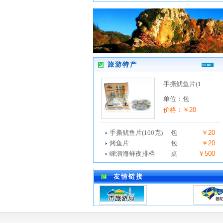
旅游特产
手撕鱿鱼片(1
单位：包
价格：￥20
手撕鱿鱼片(100克)
包
￥20
烤鱼片
包
￥20
嵊泗海鲜夜排档
桌
￥500
友情链接