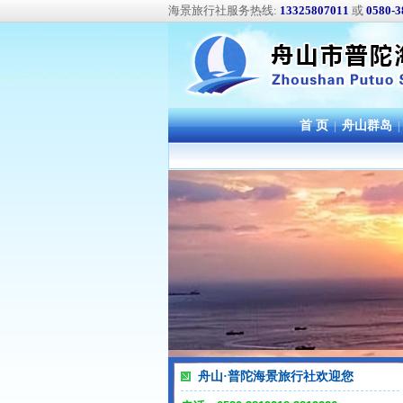
海景旅行社服务热线:
13325807011
或
0580-3
首 页
|
舟山群岛
|
舟山·普陀海景旅行社欢迎您