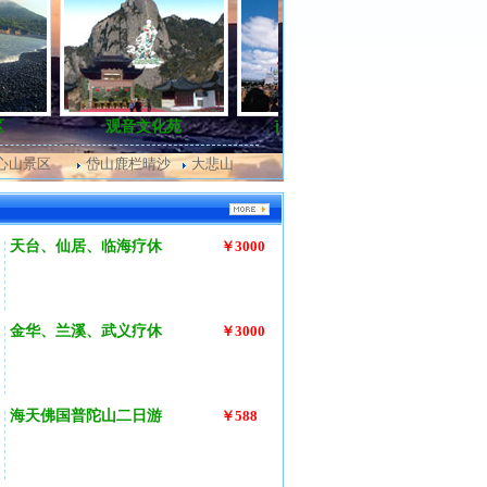
观音文化苑
南海观音铜像
东极 西福
心山景区
岱山鹿栏晴沙
大悲山
天台、仙居、临海疗休
￥3000
金华、兰溪、武义疗休
￥3000
海天佛国普陀山二日游
￥588