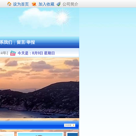
设为首页
加入收藏
公司简介
系我们
|
留言/举报
-2024年度舟山市本级及普陀区机关企事业单位职工疗休养承办旅行社
今天是：
8
月
9
日
星期日