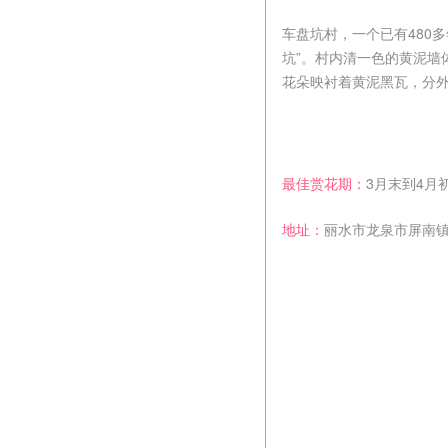
车盘坑村，一个已有480
坑”。村内清一色的黄泥墙
花朵映衬着黄泥黑瓦，分
最佳赏花期：
3月末到4月
地址：
丽水市龙泉市屏南