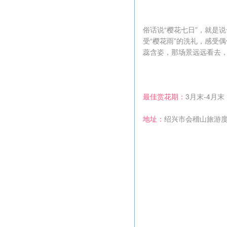
俗话说“樱花七日”，就是
受“樱花雨”的洗礼，感受
蕊含姿，那场景远远看去
最佳赏花期：
3月末-4月末
地址：
绍兴市会稽山旅游