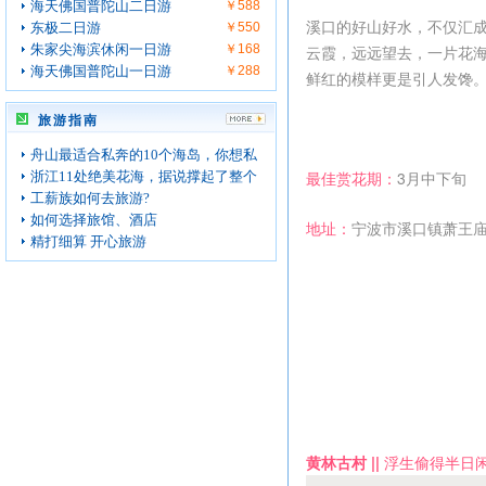
海天佛国普陀山二日游
￥588
溪口的好山好水，不仅汇
东极二日游
￥550
朱家尖海滨休闲一日游
￥168
云霞，远远望去，一片花
海天佛国普陀山一日游
￥288
鲜红的模样更是引人发馋
旅游指南
舟山最适合私奔的10个海岛，你想私
最佳赏花期：
3月中下旬
浙江11处绝美花海，据说撑起了整个
工薪族如何去旅游?
如何选择旅馆、酒店
地址：
宁波市溪口镇萧王
精打细算 开心旅游
黄林古村 ||
浮生偷得半日