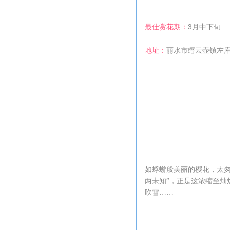
最佳赏花期：
3月中下旬
地址：
丽水市缙云壶镇左
如蜉蝣般美丽的樱花，太匆
两未知”，正是这浓缩至灿
吹雪……