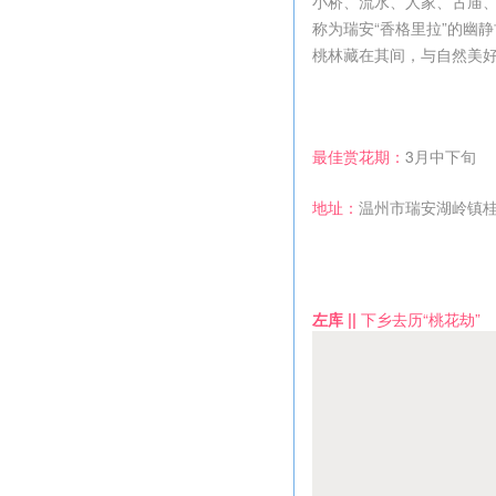
小桥、流水、人家、古庙
称为瑞安“香格里拉”的幽
桃林藏在其间，与自然美
最佳赏花期：
3月中下旬
地址：
温州市瑞安湖岭镇
左库 ||
下乡去历“桃花劫”