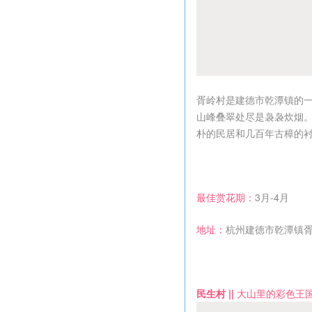
胥岭村是建德市乾潭镇的一
山峰叠翠处尽是袅袅炊烟
朴的民居和几百年古樟的
最佳赏花期：
3月-4月
地址：
杭州建德市乾潭镇
民生村 ||
大山里的彩色王