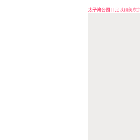
太子湾公园 ||
足以媲美东