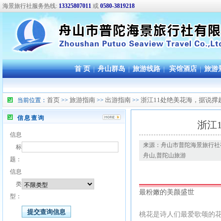
海景旅行社服务热线:
13325807011
或
0580-3819218
首 页
|
舟山群岛
|
旅游线路
|
宾馆酒店
|
旅游
首页
旅游指南
出游指南
浙江11处绝美花海，据说撑
当前位置：
>>
>>
>>
信息查询
浙江
信息
来源：舟山市普陀海景旅行社
标
舟山,普陀山旅游
题：
信息
类
最粉嫩的美颜盛世
型：
桃花是诗人们最爱歌颂的