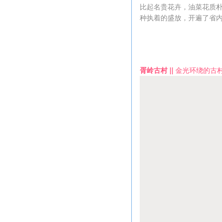
比起名贵花卉，油菜花质
种执着的盛放，开遍了省
胥岭古村 ||
金光环绕的古