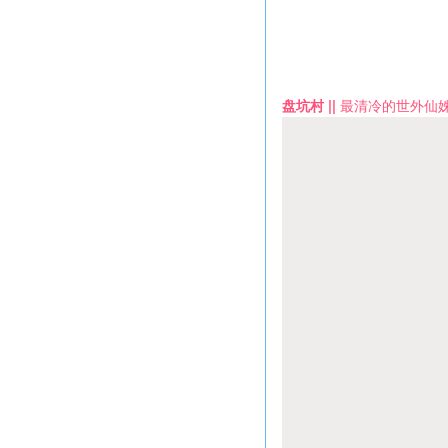
盘坑村 ||
最清冷的世外仙