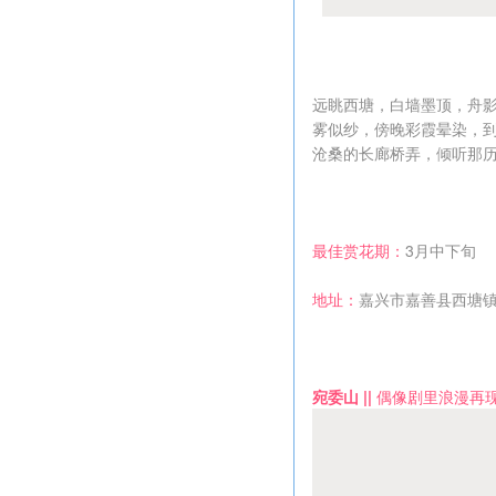
远眺西塘，白墙墨顶，舟
雾似纱，傍晚彩霞晕染，
沧桑的长廊桥弄，倾听那
最佳赏花期：
3月中下旬
地址：
嘉兴市嘉善县西塘
宛委山 ||
偶像剧里浪漫再