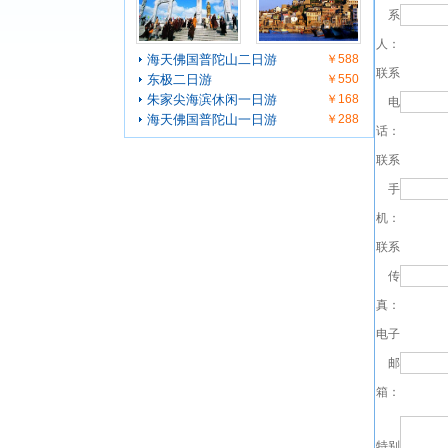
系
人：
海天佛国普陀山二日游
￥588
联系
东极二日游
￥550
朱家尖海滨休闲一日游
￥168
电
海天佛国普陀山一日游
￥288
话：
联系
手
机：
联系
传
真：
电子
邮
箱：
特别