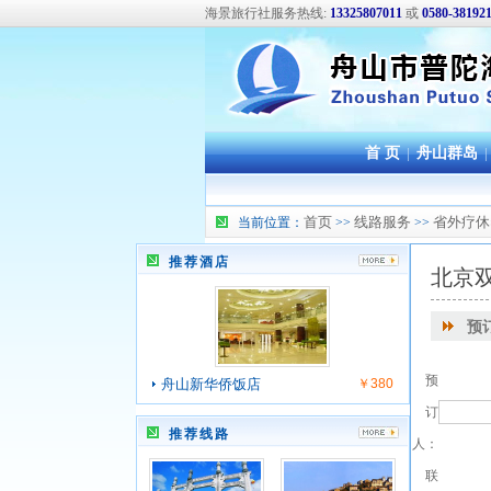
海景旅行社服务热线:
13325807011
或
0580-38192
首 页
|
舟山群岛
|
首页
线路服务
省外疗休
当前位置：
>>
>>
推荐酒店
北京
预
预
舟山新华侨饭店
￥380
订
推荐线路
人：
联