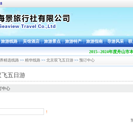
18
旅游线路
|
宾馆酒店
|
旅游景点
|
旅游特产
|
旅游指南
|
导游风采
|
联
2015--2024年度
养精选线路
精华线路
北京双飞五日游
预订中心
>>
>>
>>
双飞五日游
订中心
！