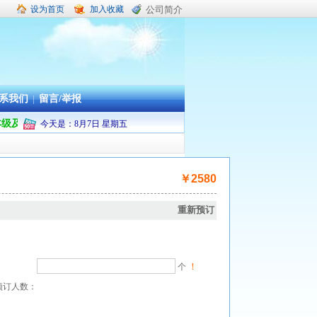
设为首页
加入收藏
公司简介
系我们
|
留言/举报
舟山市本级及普陀区机关企事业单位职工疗休养承办旅行社
今天是：
8
月
7
日
星期五
￥2580
重新预订
！
个
预订人数：