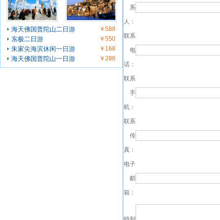
系
人：
海天佛国普陀山二日游
￥588
联系
东极二日游
￥550
朱家尖海滨休闲一日游
￥168
电
海天佛国普陀山一日游
￥288
话：
联系
手
机：
联系
传
真：
电子
邮
箱：
特别