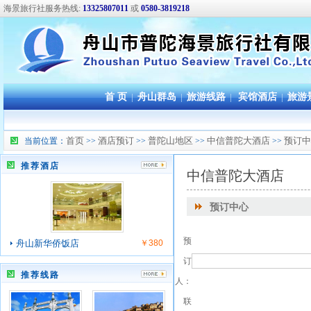
海景旅行社服务热线:
13325807011
或
0580-3819218
首 页
|
舟山群岛
|
旅游线路
|
宾馆酒店
|
旅游
首页
酒店预订
普陀山地区
中信普陀大酒店
预订中
当前位置：
>>
>>
>>
>>
推荐酒店
中信普陀大酒店
预订中心
预
舟山新华侨饭店
￥380
订
推荐线路
人：
联