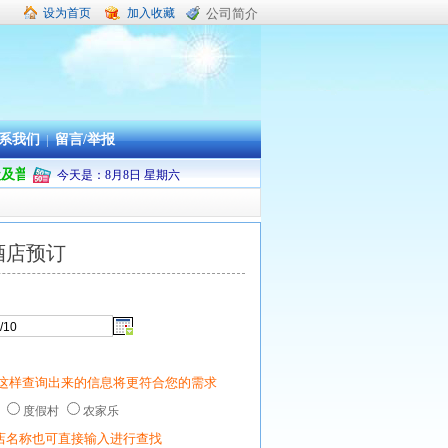
设为首页
加入收藏
公司简介
系我们
|
留言/举报
山市本级及普陀区机关企事业单位职工疗休养承办旅行社
今天是：
8
月
8
日
星期六
酒店预订
这样查询出来的信息将更符合您的需求
栈
度假村
农家乐
店名称也可直接输入进行查找