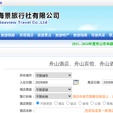
18
旅游线路
|
宾馆酒店
|
旅游景点
|
旅游特产
|
旅游指南
|
导游风采
|
联
2015--2024年度舟
舟山酒店、舟山宾馆、舟山
所在城市：
入住日期：
离店日期：
酒店星级：
酒店价格范围建议能选上，
预订价格：
酒店类型：
不限类型
酒店
饭店
旅馆
公寓
客
您若知道某一家酒
酒店名称：