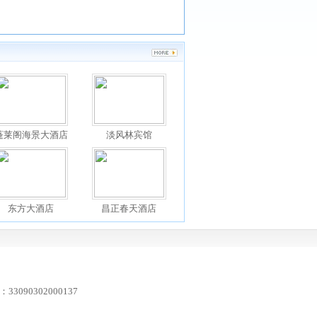
蓬莱阁海景大酒店
淡风林宾馆
东方大酒店
昌正春天酒店
3090302000137