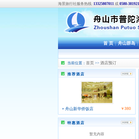
海景旅行社服务热线:
13325807011
或
0580-38192
首 页
|
舟山群岛
|
首页
酒店预订
当前位置：
>>
推荐酒店
舟山新华侨饭店
￥380
特惠酒店
暂无内容