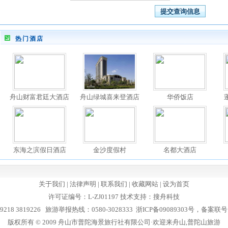
热门酒店
舟山财富君廷大酒店
舟山绿城喜来登酒店
华侨饭店
东海之滨假日酒店
金沙度假村
名都大酒店
关于我们
|
法律声明
|
联系我们
|
收藏网站
|
设为首页
许可证编号：L-ZJ01197 技术支持：
搜舟科技
9218 3819226 旅游举报热线：0580-3028333
浙ICP备09089303号，备案联号：3
版权所有 © 2009 舟山市普陀海景旅行社有限公司·欢迎来舟山,普陀山旅游