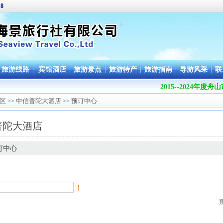
18
旅游线路
|
宾馆酒店
|
旅游景点
|
旅游特产
|
旅游指南
|
导游风采
|
联
2015--2024年
区
中信普陀大酒店
预订中心
>>
>>
普陀大酒店
订中心
！