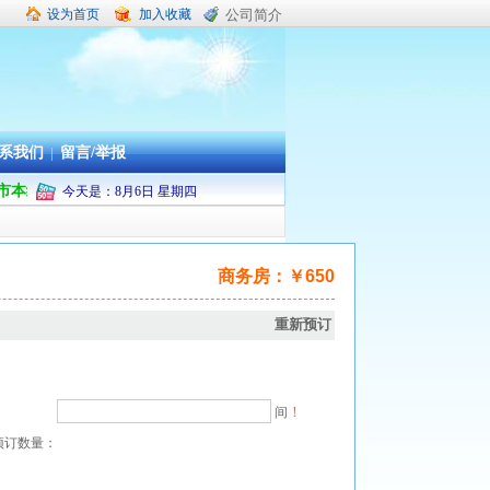
设为首页
加入收藏
公司简介
系我们
|
留言/举报
度舟山市本级及普陀区机关企事业单位职工疗休养承办旅行社
今天是：
8
月
6
日
星期四
商务房：￥650
重新预订
！
间
预订数量：