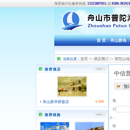
海景旅行社服务热线:
13325807011
或
0580-38192
首 页
|
舟山群岛
|
首页
酒店预订
普陀山地
当前位置：
>>
>>
推荐酒店
中信
预
预
舟山新华侨饭店
￥380
订
推荐线路
人：
联