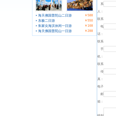
系
人：
海天佛国普陀山二日游
￥588
联系
东极二日游
￥550
朱家尖海滨休闲一日游
￥168
电
海天佛国普陀山一日游
￥288
话：
联系
手
机：
联系
传
真：
电子
邮
箱：
特别