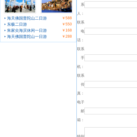
系
人：
海天佛国普陀山二日游
￥588
联系
东极二日游
￥550
朱家尖海滨休闲一日游
￥168
电
海天佛国普陀山一日游
￥288
话：
联系
手
机：
联系
传
真：
电子
邮
箱：
特别