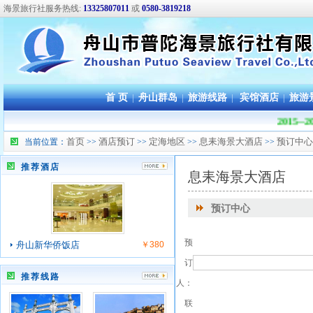
海景旅行社服务热线:
13325807011
或
0580-3819218
首 页
|
舟山群岛
|
旅游线路
|
宾馆酒店
|
旅游
2015
首页
酒店预订
定海地区
息耒海景大酒店
预订中心
当前位置：
>>
>>
>>
>>
推荐酒店
息耒海景大酒店
预订中心
预
舟山新华侨饭店
￥380
订
推荐线路
人：
联