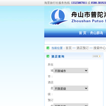
海景旅行社服务热线:
13325807011
或
0580-38192
首 页
|
舟山群岛
|
首页
酒店预订
搜索中心
当前位置：
>>
>>
酒店查询
所在
城
市：
酒店
星
级：
预订