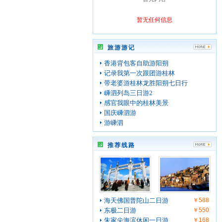
暂无任何信息
旅游游记
香港背包客自助游阳朔
记录我第一次跟团游桂林
带老婆游桂林龙胜阳朔七日行
嵊泗列岛三日游2
感官我眼中的桂林美景
国庆嵊泗游
游嵊泗
推荐线路
海天佛国普陀山二日游
￥588
东极二日游
￥550
朱家尖海滨休闲一日游
￥168