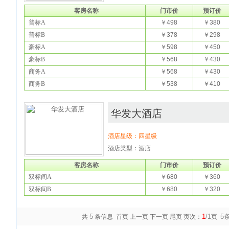
客房名称
门市价
预订价
普标A
￥498
￥380
普标B
￥378
￥298
豪标A
￥598
￥450
豪标B
￥568
￥430
商务A
￥568
￥430
商务B
￥538
￥410
华发大酒店
酒店星级：四星级
酒店类型：酒店
客房名称
门市价
预订价
双标间A
￥680
￥360
双标间B
￥680
￥320
5
1
/1
5
共
条信息 首页 上一页 下一页 尾页 页次：
页