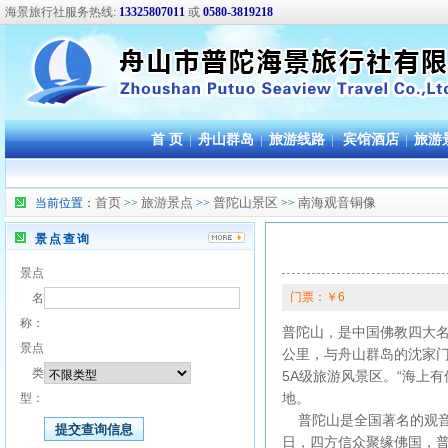
海景旅行社服务热线:
13325807011
或
0580-3819218
首 页
|
舟山群岛
|
旅游线路
|
宾馆酒店
|
旅游
首页
旅游景点
普陀山景区
南海观音铜像
当前位置：
>>
>>
>>
景点查询
景点
门票：￥6
名
称：
普陀山，是中国佛教四大名
景点
公里，与舟山群岛的沈家门
类
5A级旅游风景区。“海上
地。
型：
普陀山是全国著名的观音
日，四方信众聚缘佛国，