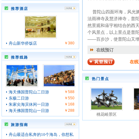
推荐酒店
普陀山四面环海，风光旖
法雨禅寺及慧济禅寺，普
然景观和庙宇相结合的西
个风景点，以上景点是普
——百步沙，使普陀山又
舟山新华侨饭店
￥380
在线预订
推荐线路
在线
热门景点
海天佛国普陀山二日游
￥588
东极二日游
￥550
朱家尖海滨休闲一日游
￥168
海天佛国普陀山一日游
￥288
桃花峪景区
旅游指南
舟山最适合私奔的10个海岛，你想私