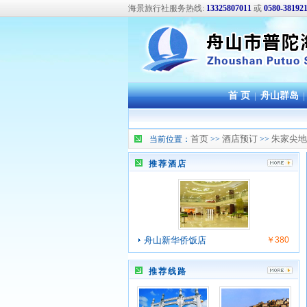
海景旅行社服务热线:
13325807011
或
0580-38192
首 页
|
舟山群岛
|
首页
酒店预订
朱家尖地
当前位置：
>>
>>
推荐酒店
舟山新华侨饭店
￥380
推荐线路