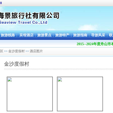
18
旅游线路
|
宾馆酒店
|
旅游景点
|
旅游特产
|
旅游指南
|
导游风采
|
联
2015--2024年度
区
金沙度假村
酒店图片
>>
>>
金沙度假村