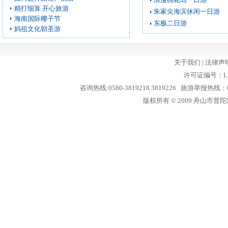
精打细算 开心旅游
朱家尖海滨休闲一日游
海南国际椰子节
东极二日游
妈祖文化朝圣游
关于我们
|
法律声
许可证编号：L-
咨询热线:0580-3819218 3819226 旅游举报热线：05
版权所有 © 2009 舟山市