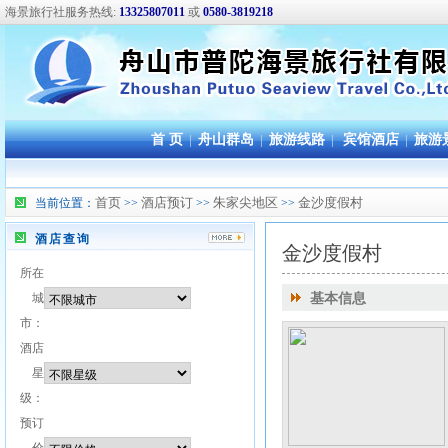
海景旅行社服务热线:
13325807011
或
0580-3819218
首 页
|
舟山群岛
|
旅游线路
|
宾馆酒店
|
旅游
首页
酒店预订
朱家尖地区
金沙度假村
当前位置：
>>
>>
>>
酒店查询
金沙度假村
所在
城
基本信息
市：
酒店
星
级：
预订