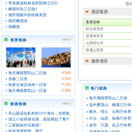
带老婆游桂林龙胜阳朔七日行
酒
嵊泗列岛三日游2
酒店客房
感官我眼中的桂林美景
国庆嵊泗游
客房名称
游嵊泗
阳台海景房
普通海景房
推荐线路
山景阳台房
普通山景房
服务项目
海天佛国普陀山二日游
￥588
东极二日游
￥550
朱家尖海滨休闲一日游
￥168
热门线路
海天佛国普陀山一日游
￥288
海天佛国普陀山二日游
旅游指南
温州雁荡山、楠溪江疗休
丽水、缙云、云和疗休养
舟山最适合私奔的10个海岛，你想私
天台、仙居、临海疗休养
浙江11处绝美花海，据说撑起了整个
工薪族如何去旅游?
金华、兰溪、武义疗休养
如何选择旅馆、酒店
浪漫桃花岛一日游