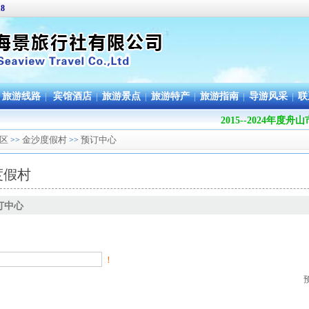
18
旅游线路
|
宾馆酒店
|
旅游景点
|
旅游特产
|
旅游指南
|
导游风采
|
联
2015--2024年
区
金沙度假村
预订中心
>>
>>
度假村
订中心
！