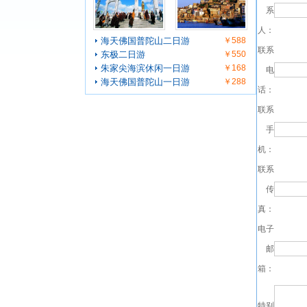
系
人：
海天佛国普陀山二日游
￥588
联系
东极二日游
￥550
朱家尖海滨休闲一日游
￥168
电
海天佛国普陀山一日游
￥288
话：
联系
手
机：
联系
传
真：
电子
邮
箱：
特别