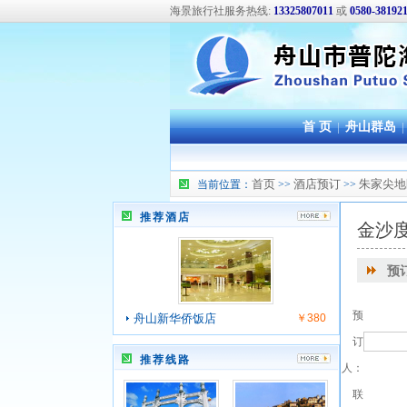
海景旅行社服务热线:
13325807011
或
0580-38192
首 页
|
舟山群岛
|
首页
酒店预订
朱家尖地
当前位置：
>>
>>
推荐酒店
金沙
预
预
舟山新华侨饭店
￥380
订
推荐线路
人：
联