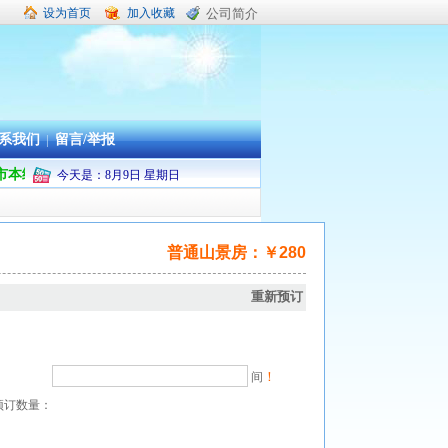
设为首页
加入收藏
公司简介
系我们
|
留言/举报
度舟山市本级及普陀区机关企事业单位职工疗休养承办旅行社
今天是：
8
月
9
日
星期日
普通山景房：￥280
重新预订
！
间
预订数量：