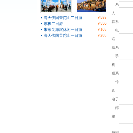
系
人：
海天佛国普陀山二日游
￥588
联系
东极二日游
￥550
朱家尖海滨休闲一日游
￥168
电
海天佛国普陀山一日游
￥288
话：
联系
手
机：
联系
传
真：
电子
邮
箱：
特别