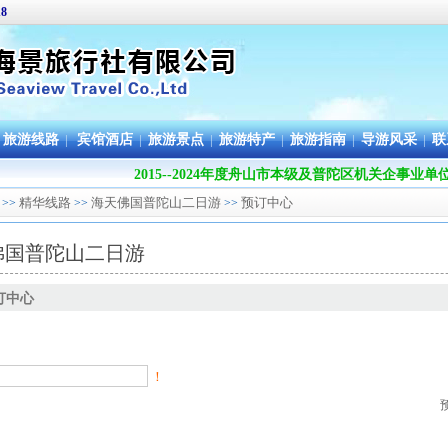
18
旅游线路
|
宾馆酒店
|
旅游景点
|
旅游特产
|
旅游指南
|
导游风采
|
联
2015--2024年度舟山市本级及普陀区机关企事业
精华线路
海天佛国普陀山二日游
预订中心
>>
>>
>>
佛国普陀山二日游
订中心
！