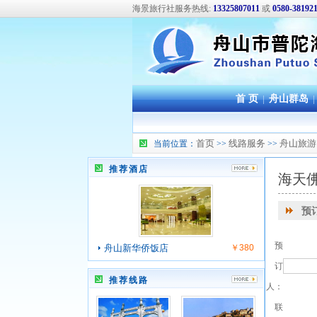
海景旅行社服务热线:
13325807011
或
0580-38192
首 页
|
舟山群岛
|
首页
线路服务
舟山旅游
当前位置：
>>
>>
推荐酒店
海天
预
预
舟山新华侨饭店
￥380
订
推荐线路
人：
联