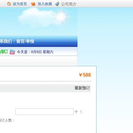
设为首页
加入收藏
公司简介
系我们
|
留言/举报
单位职工疗休养承办旅行社
今天是：
8
月
8
日
星期六
￥588
重新预订
！
个
预订人数：