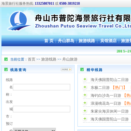
海景旅行社服务热线:
13325807011
或
0580-3819218
首 页
|
舟山群岛
|
旅游线路
|
宾馆酒店
|
旅游
2015
首页
旅游线路
舟山旅游
当前位置：
>>
>>
线路查询
精华线路
海天佛国普陀山二日游
线路
名
【热门】
东极二日游
称：
【热
海钓白沙岛一日游
出发
【热
浪漫桃花岛一日游
城
朱家尖海滨休闲一日游
市：
海天佛国普陀山一日游
预订