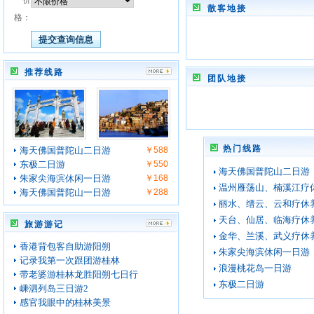
价
散客地接
格：
推荐线路
团队地接
热门线路
海天佛国普陀山二日游
￥588
东极二日游
￥550
海天佛国普陀山二日游
朱家尖海滨休闲一日游
￥168
温州雁荡山、楠溪江疗
海天佛国普陀山一日游
￥288
丽水、缙云、云和疗休
天台、仙居、临海疗休
旅游游记
金华、兰溪、武义疗休
香港背包客自助游阳朔
朱家尖海滨休闲一日游
记录我第一次跟团游桂林
浪漫桃花岛一日游
带老婆游桂林龙胜阳朔七日行
东极二日游
嵊泗列岛三日游2
感官我眼中的桂林美景