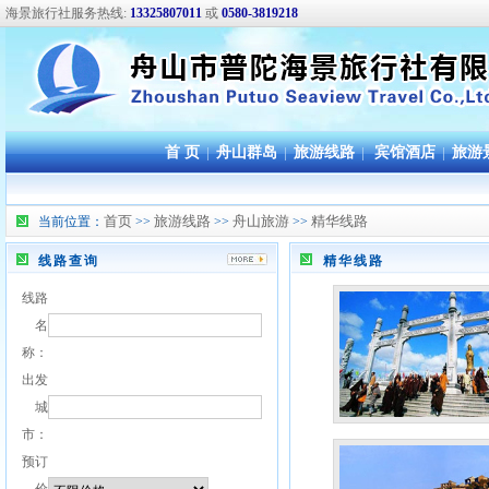
海景旅行社服务热线:
13325807011
或
0580-3819218
首 页
|
舟山群岛
|
旅游线路
|
宾馆酒店
|
旅游
首页
旅游线路
舟山旅游
精华线路
当前位置：
>>
>>
>>
线路查询
精华线路
线路
名
称：
出发
城
市：
预订