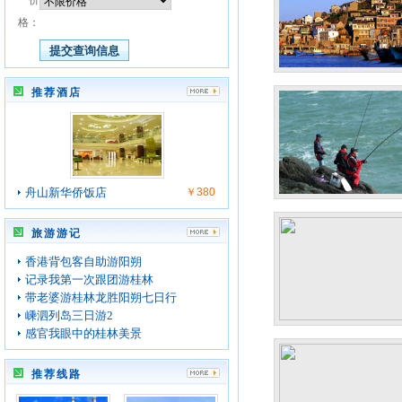
价
格：
推荐酒店
舟山新华侨饭店
￥380
旅游游记
香港背包客自助游阳朔
记录我第一次跟团游桂林
带老婆游桂林龙胜阳朔七日行
嵊泗列岛三日游2
感官我眼中的桂林美景
推荐线路