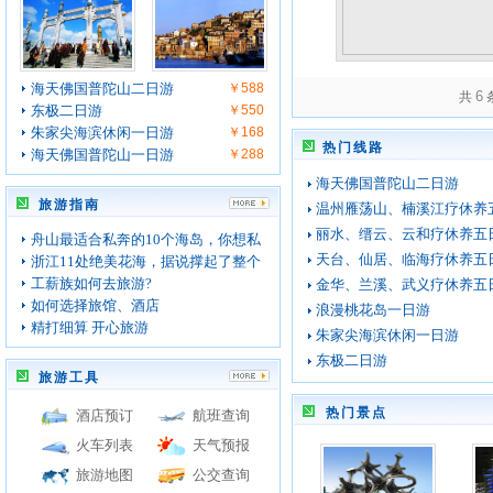
海天佛国普陀山二日游
￥588
6
共
东极二日游
￥550
朱家尖海滨休闲一日游
￥168
热门线路
海天佛国普陀山一日游
￥288
海天佛国普陀山二日游
旅游指南
温州雁荡山、楠溪江疗休养
丽水、缙云、云和疗休养五
舟山最适合私奔的10个海岛，你想私
天台、仙居、临海疗休养五
浙江11处绝美花海，据说撑起了整个
工薪族如何去旅游?
金华、兰溪、武义疗休养五
如何选择旅馆、酒店
浪漫桃花岛一日游
精打细算 开心旅游
朱家尖海滨休闲一日游
东极二日游
旅游工具
热门景点
酒店预订
航班查询
火车列表
天气预报
旅游地图
公交查询