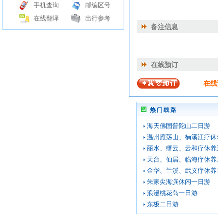
手机查询
邮编区号
在线翻译
出行参考
备注信息
在线预订
在线
热门线路
海天佛国普陀山二日游
温州雁荡山、楠溪江疗休
丽水、缙云、云和疗休养
天台、仙居、临海疗休养
金华、兰溪、武义疗休养
朱家尖海滨休闲一日游
浪漫桃花岛一日游
东极二日游