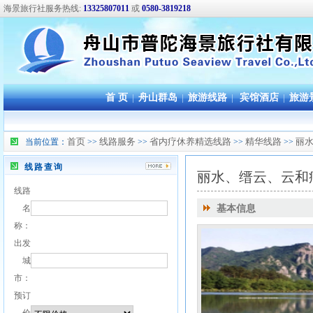
海景旅行社服务热线:
13325807011
或
0580-3819218
首 页
|
舟山群岛
|
旅游线路
|
宾馆酒店
|
旅游
首页
线路服务
省内疗休养精选线路
精华线路
丽
当前位置：
>>
>>
>>
>>
线路查询
丽水、缙云、云和
线路
名
基本信息
称：
出发
城
市：
预订