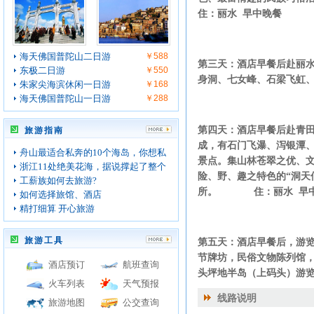
住：丽水 早中晚餐
海天佛国普陀山二日游
￥588
第三天：酒店早餐后赴丽
东极二日游
￥550
身洞、七女峰、石梁飞虹、
朱家尖海滨休闲一日游
￥168
海天佛国普陀山一日游
￥288
第四天：酒店早餐后赴青
旅游指南
成，有石门飞瀑、泻银潭、
舟山最适合私奔的10个海岛，你想私
景点。集山林苍翠之优、
浙江11处绝美花海，据说撑起了整个
险、野、趣之特色的“洞天
工薪族如何去旅游?
所。 住：丽水 早
如何选择旅馆、酒店
精打细算 开心旅游
旅游工具
第五天：酒店早餐后，游览
节牌坊，民俗文物陈列馆
酒店预订
航班查询
头坪地半岛（上码头）
火车列表
天气预报
线路说明
旅游地图
公交查询