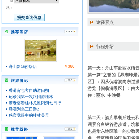
价
格：
途径景点
推荐酒店
行程介绍
舟山新华侨饭店
￥380
第一天：舟山车赴丽水缙云，
第一笋”之誉的【鼎湖峰景
旅游游记
区】：因从倪翁洞向东过
游览【倪翁洞景区】：由大
香港背包客自助游阳朔
住：丽水 中晚餐
记录我第一次跟团游桂林
带老婆游桂林龙胜阳朔七日行
嵊泗列岛三日游2
感官我眼中的桂林美景
第二天：酒店早餐后赴云和
观景台白银谷游步道，坑
推荐线路
也是华东地区唯一的少数
色、最富情趣的民族习俗