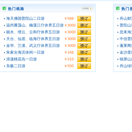
热门线路
热门
海天佛国普陀山二日游
舟山财
￥588
温州雁荡山、楠溪江疗休养五日游
普陀山
￥3000
丽水、缙云、云和疗休养五日游
息耒海
￥3000
天台、仙居、临海疗休养五日游
中信普
￥3000
金华、兰溪、武义疗休养五日游
蓬莱阁
￥3000
朱家尖海滨休闲一日游
金沙度
￥168
浪漫桃花岛一日游
锦屏山
￥310
东极二日游
舟山绿
￥550