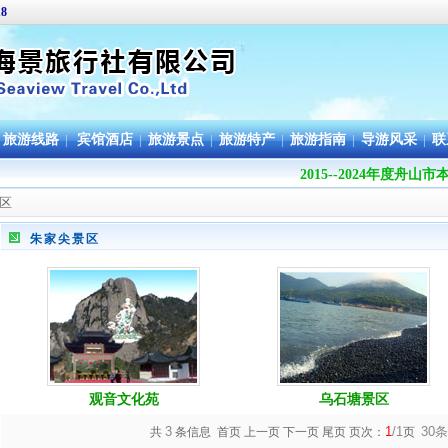
18
旅游线路
|
宾馆酒店
|
旅游景点
|
旅游特产
|
旅游指南
|
导游风采
|
联
2015--2024年度
区
朱家尖景区
观音文化苑
乌石塘景区
3
1
/1
30
共
条信息 首页 上一页 下一页 尾页 页次：
页