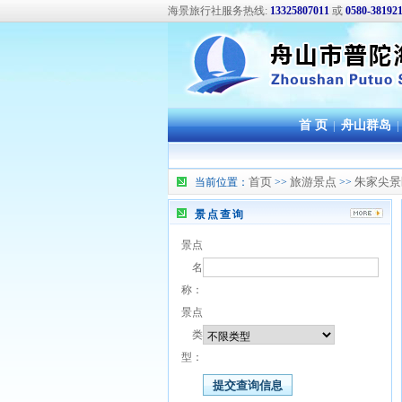
海景旅行社服务热线:
13325807011
或
0580-38192
首 页
|
舟山群岛
|
首页
旅游景点
朱家尖景
当前位置：
>>
>>
景点查询
景点
名
称：
景点
类
型：