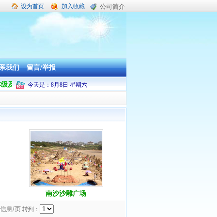
设为首页
加入收藏
公司简介
系我们
|
留言/举报
舟山市本级及普陀区机关企事业单位职工疗休养承办旅行社
今天是：
8
月
8
日
星期六
南沙沙雕广场
条信息/页
转到：