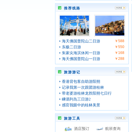
推荐线路
海天佛国普陀山二日游
￥588
东极二日游
￥550
朱家尖海滨休闲一日游
￥168
海天佛国普陀山一日游
￥288
旅游游记
香港背包客自助游阳朔
记录我第一次跟团游桂林
带老婆游桂林龙胜阳朔七日行
嵊泗列岛三日游2
感官我眼中的桂林美景
旅游工具
酒店预订
航班查询