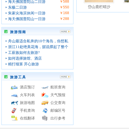
海天佛国普陀山二日游
￥588
岱山鹿栏晴沙
东极二日游
￥550
朱家尖海滨休闲一日游
￥168
海天佛国普陀山一日游
￥288
旅游指南
舟山最适合私奔的10个海岛，你想私
浙江11处绝美花海，据说撑起了整个
工薪族如何去旅游?
如何选择旅馆、酒店
精打细算 开心旅游
旅游工具
酒店预订
航班查询
火车列表
天气预报
旅游地图
公交查询
手机查询
邮编区号
在线翻译
出行参考