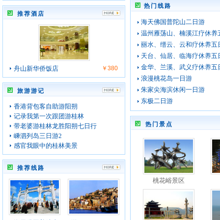
热门线路
推荐酒店
海天佛国普陀山二日游
温州雁荡山、楠溪江疗休养
丽水、缙云、云和疗休养五
天台、仙居、临海疗休养五
金华、兰溪、武义疗休养五
舟山新华侨饭店
￥380
浪漫桃花岛一日游
朱家尖海滨休闲一日游
旅游游记
东极二日游
香港背包客自助游阳朔
记录我第一次跟团游桂林
热门景点
带老婆游桂林龙胜阳朔七日行
嵊泗列岛三日游2
感官我眼中的桂林美景
推荐线路
桃花峪景区