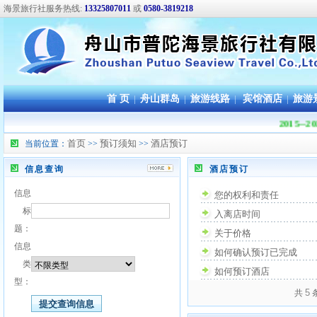
海景旅行社服务热线:
13325807011
或
0580-3819218
首 页
|
舟山群岛
|
旅游线路
|
宾馆酒店
|
旅游
2015-
首页
预订须知
酒店预订
当前位置：
>>
>>
信息查询
酒店预订
信息
您的权利和责任
标
入离店时间
题：
关于价格
信息
如何确认预订已完成
类
如何预订酒店
型：
5
共
条