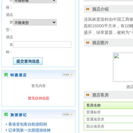
价
格：
酒店介绍
酒店
淡风林度假村由中国工商银
类
面积16000平方米，有
型：
盛开，绿草茵茵，被称为“
酒店
酒店图片
名
称：
特惠酒店
暂无内容
酒
酒店客房
暂无任何信息
客房名称
普通标房
旅游游记
普通海景房
香港背包客自助游阳朔
阳台海景房
记录我第一次跟团游桂林