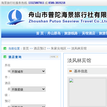
海景旅行社服务热线:
13325807011
或
0580-3819218
首 页
|
舟山群岛
|
旅游线路
|
宾馆酒店
|
旅游
首页
酒店预订
朱家尖地区
淡风林宾馆
当前位置：
>>
>>
>>
酒店查询
淡风林宾馆
所在
城
基本信息
市：
酒店
星
级：
预订