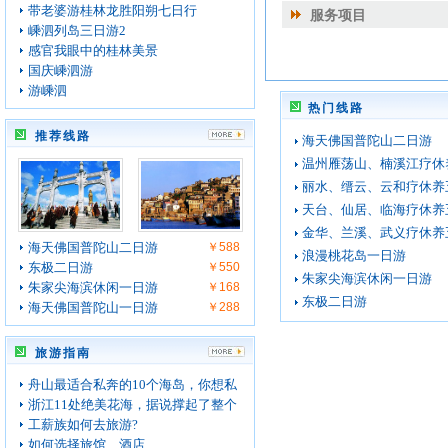
带老婆游桂林龙胜阳朔七日行
服务项目
嵊泗列岛三日游2
感官我眼中的桂林美景
国庆嵊泗游
游嵊泗
热门线路
推荐线路
海天佛国普陀山二日游
温州雁荡山、楠溪江疗休
丽水、缙云、云和疗休养
天台、仙居、临海疗休养
金华、兰溪、武义疗休养
海天佛国普陀山二日游
￥588
浪漫桃花岛一日游
东极二日游
￥550
朱家尖海滨休闲一日游
朱家尖海滨休闲一日游
￥168
东极二日游
海天佛国普陀山一日游
￥288
旅游指南
舟山最适合私奔的10个海岛，你想私
浙江11处绝美花海，据说撑起了整个
工薪族如何去旅游?
如何选择旅馆、酒店