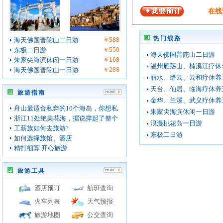
在线
热门线路
海天佛国普陀山二日游
￥588
东极二日游
￥550
海天佛国普陀山二日游
朱家尖海滨休闲一日游
￥168
温州雁荡山、楠溪江疗休
海天佛国普陀山一日游
￥288
丽水、缙云、云和疗休养
天台、仙居、临海疗休养
旅游指南
金华、兰溪、武义疗休养
舟山最适合私奔的10个海岛，你想私
朱家尖海滨休闲一日游
浙江11处绝美花海，据说撑起了整个
浪漫桃花岛一日游
工薪族如何去旅游?
东极二日游
如何选择旅馆、酒店
精打细算 开心旅游
旅游工具
酒店预订
航班查询
火车列表
天气预报
旅游地图
公交查询