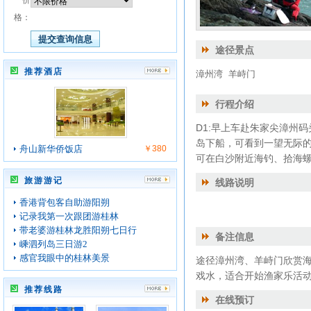
价
格：
途径景点
推荐酒店
漳州湾
羊峙门
行程介绍
D1:早上车赴朱家尖漳州
岛下船，可看到一望无际
舟山新华侨饭店
￥380
可在白沙附近海钓、拾海
旅游游记
线路说明
香港背包客自助游阳朔
记录我第一次跟团游桂林
带老婆游桂林龙胜阳朔七日行
备注信息
嵊泗列岛三日游2
感官我眼中的桂林美景
途径漳州湾、羊峙门欣赏
戏水，适合开始渔家乐活
推荐线路
在线预订