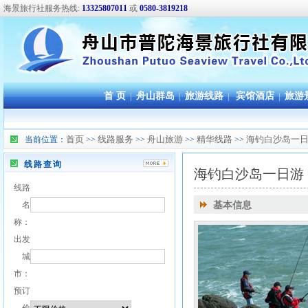
海景旅行社服务热线:
13325807011
或
0580-3819218
首 页
|
舟山群岛
|
旅游线路
|
宾馆酒店
|
旅游
首页
线路服务
舟山旅游
精华线路
海钓白沙岛一
当前位置：
>>
>>
>>
>>
线路查询
海钓白沙岛一日游
线路
名
基本信息
称：
出发
城
市：
预订